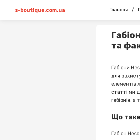
s-boutique.com.ua
/
Главная
Габіо
та фа
Габіони Hes
для захист
елементів 
статті ми 
габіонів, а
Що таке
Габіон Hesc