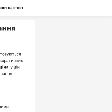
ання вартості
вання
истовуються
екоративних
ціна
, у цій
ування
ншими