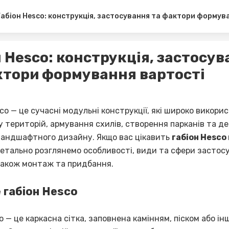
Габіон Hesco: конструкція, застосування та фактори формув
н Hesco: конструкція, застосу
ктори формування вартості
co — це сучасні модульні конструкції, які широко викор
у територій, армування схилів, створення парканів та д
ландшафтного дизайну. Якщо вас цікавить
габіон Hesco 
детально розглянемо особливості, види та сфери застос
 також монтаж та придбання.
 габіон Hesco
o — це каркасна сітка, заповнена камінням, піском або і