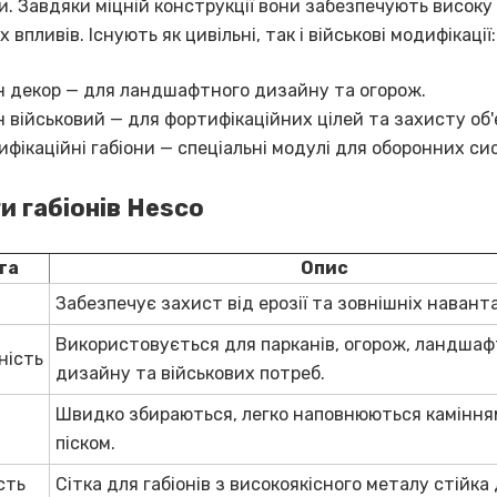
. Завдяки міцній конструкції вони забезпечують високу 
 впливів. Існують як цивільні, так і військові модифікації:
н декор — для ландшафтного дизайну та огорож.
н військовий — для фортифікаційних цілей та захисту об'
фікаційні габіони — спеціальні модулі для оборонних си
и габіонів Hesco
га
Опис
Забезпечує захист від ерозії та зовнішніх навант
Використовується для парканів, огорож, ландшаф
ність
дизайну та військових потреб.
Швидко збираються, легко наповнюються каміння
піском.
сть
Сітка для габіонів з високоякісного металу стійка д