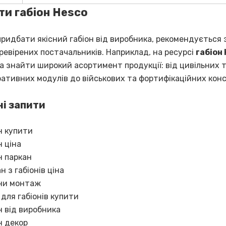
ти габіон Hesco
ридбати якісний габіон від виробника, рекомендується
ревірених постачальників. Наприклад, на ресурсі
габіон
 знайти широкий асортимент продукції: від цивільних 
ативних модулів до військових та фортифікаційних конс
і запити
н купити
н ціна
н паркан
н з габіонів ціна
они монтаж
 для габіонів купити
н від виробника
н декор