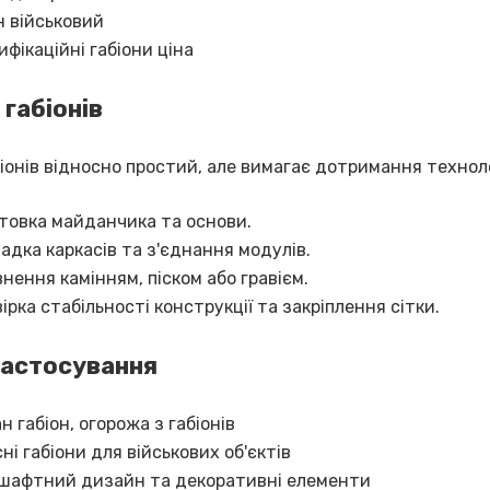
н військовий
фікаційні габіони ціна
габіонів
онів відносно простий, але вимагає дотримання техноло
товка майданчика та основи.
адка каркасів та з'єднання модулів.
нення камінням, піском або гравієм.
ірка стабільності конструкції та закріплення сітки.
астосування
н габіон, огорожа з габіонів
ні габіони для військових об'єктів
шафтний дизайн та декоративні елементи