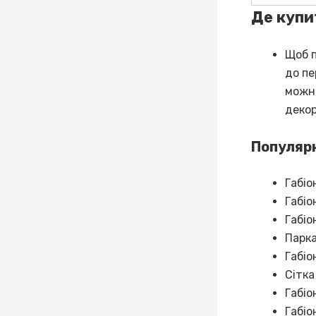
Де купи
Щоб п
до пе
можна
декор
Популярн
Габіо
Габіо
Габіо
Парка
Габі
Сітка
Габіо
Габіо