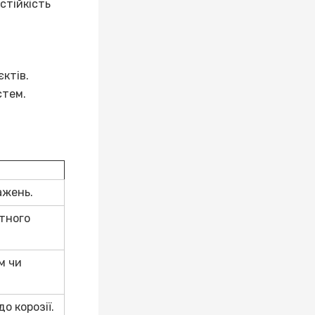
стійкість
єктів.
стем.
ажень.
тного
м чи
о корозії.