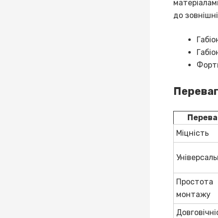
матеріалами
до зовнішніх
Габіо
Габіо
Форти
Переваг
Перева
Міцність
Універсаль
Простота
монтажу
Довговічні