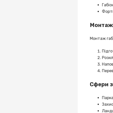
Габіо
Форти
Монтаж 
Монтаж габі
Підго
Розкл
Напов
Перев
Сфери з
Парка
Захис
Ланд