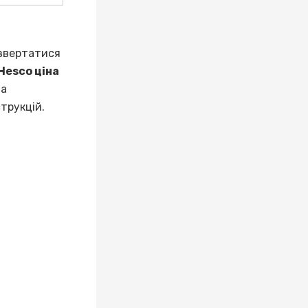
 звертатися
 Hesco ціна
та
трукцій.